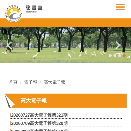
跳
到
主
要
內
容
區
首頁
電子報
高大電子報
高大電子報
20260727高大電子報第321期
20260709高大電子報第320期