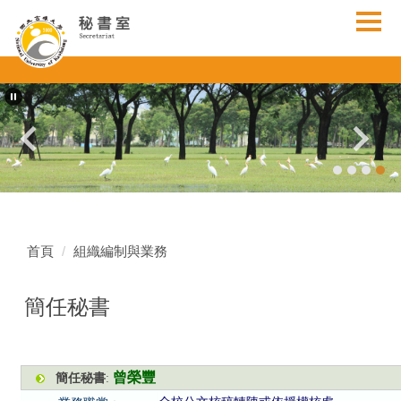
跳
到
主
要
內
容
區
首頁
組織編制與業務
簡任秘書
曾榮豐
簡任秘書
: