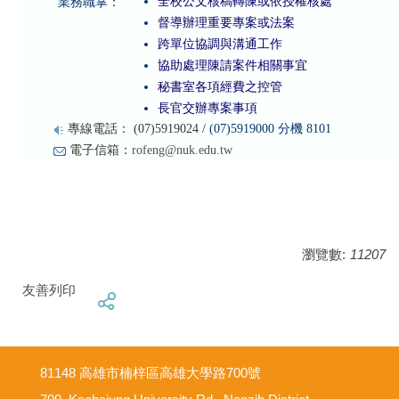
全校公文核稿轉陳或依授權核處
業務職掌：
督導辦理重要專案或法案
跨單位協調與溝通工作
協助處理陳請案件相關事宜
秘書室各項經費之控管
長官交辦專案事項
專線電話： (07)5919024
/ (07)5919000 分機 8101
電子信箱：
rofeng@nuk.edu.tw
瀏覽數:
11207
友善列印
81148 高雄市楠梓區高雄大學路700號