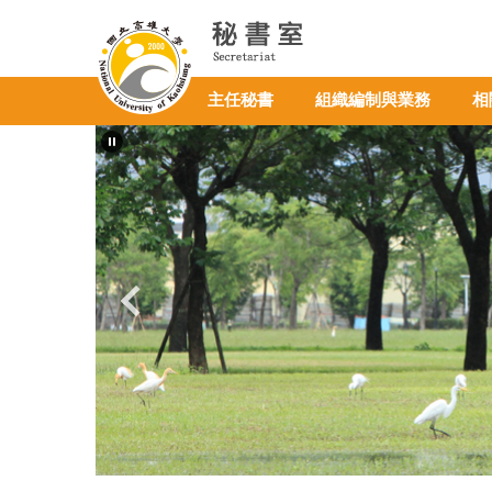
跳
到
主
要
主任秘書
組織編制與業務
相
內
容
區