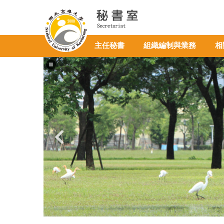
跳
到
主
要
主任秘書
組織編制與業務
相
內
容
區