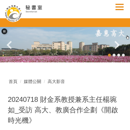
跳
到
主
要
內
容
區
首頁
媒體公關
高大影音
20240718 財金系教授兼系主任楊琬
如_受訪 高大、教廣合作企劃《開啟
時光機》