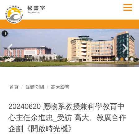
跳
到
主
要
內
容
區
首頁
媒體公關
高大影音
20240620 應物系教授兼科學教育中
心主任余進忠_受訪 高大、教廣合作
企劃《開啟時光機》