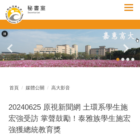
跳
到
主
要
內
容
區
首頁
媒體公關
高大影音
20240625 原視新聞網 土環系學生施
宏強受訪 掌聲鼓勵！泰雅族學生施宏
強獲總統教育獎