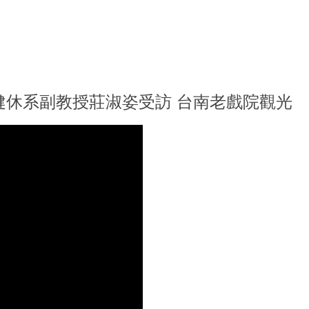
 運健休系副教授莊淑姿受訪 台南老戲院觀光