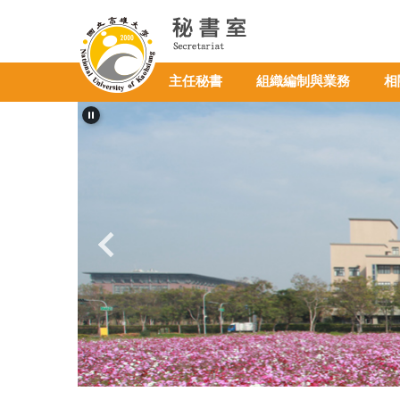
跳
到
主
要
主任秘書
組織編制與業務
相
內
容
區