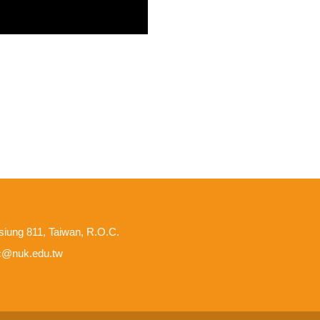
hsiung 811, Taiwan, R.O.C.
c@nuk.edu.tw