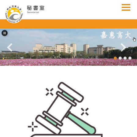
跳
到
主
要
內
容
區